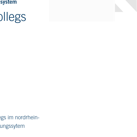
ssystem
llegs
egs im nordrhein-
dungssytem