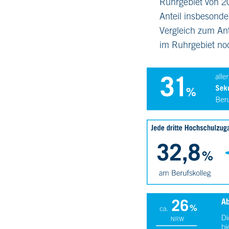
Ruhrgebiet von 20
Anteil insbesond
Vergleich zum An
im Ruhrgebiet noc