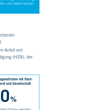
worbenen
t.
e Anteil von
igung (HZB), der