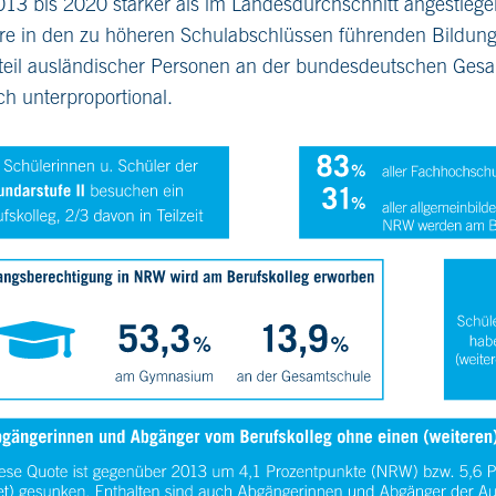
13 bis 2020 stärker als im Landesdurchschnitt angestiege
ere in den zu höheren Schulabschlüssen führenden Bildu
teil ausländischer Personen an der bundesdeutschen Ges
h unterproportional.