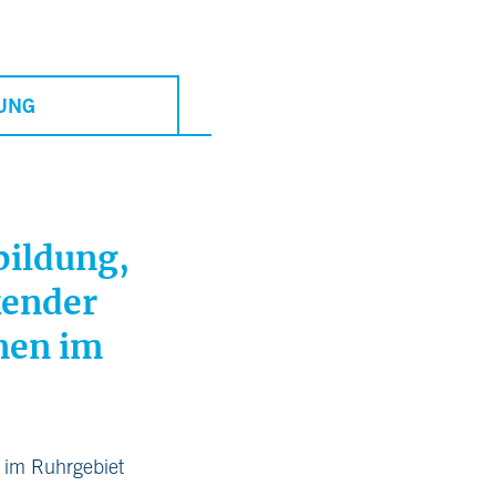
UNG
bildung,
kender
nen im
 im Ruhrgebiet