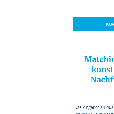
KU
Matchin
konst
Nachf
Das Angebot an dual