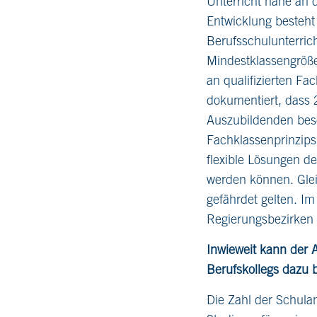
Unterricht nahe an d
Entwicklung besteht 
Berufsschulunterric
Mindestklassengröße
an qualifizierten Fa
dokumentiert, dass 
Auszubildenden bese
Fachklassenprinzips
flexible Lösungen d
werden können. Glei
gefährdet gelten. Im
Regierungsbezirken 
Inwieweit kann der 
Berufskollegs dazu 
Die Zahl der Schula