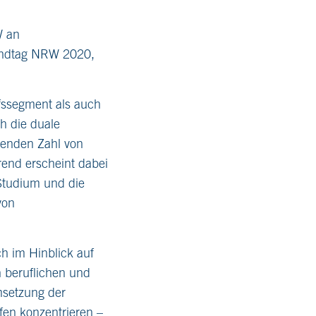
W an
Landtag NRW 2020,
fssegment als auch
h die duale
senden Zahl von
end erscheint dabei
 Studium und die
von
ich im Hinblick auf
 beruflichen und
msetzung der
fen konzentrieren –