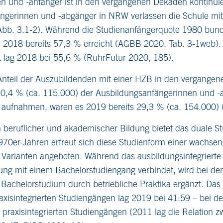
n und -anfänger ist in den vergangenen Dekaden kontinuie
ngerinnen und -abgänger in NRW verlassen die Schule mit
Abb. 3.1-2). Während die Studienanfängerquote 1980 bund
ie 2018 bereits 57,3 % erreicht (AGBB 2020, Tab. 3-1web)
 lag 2018 bei 55,6 % (RuhrFutur 2020, 185).
nteil der Auszubildenden mit einer HZB in den vergangen
,4 % (ca. 115.000) der Ausbildungsanfängerinnen und -a
 aufnahmen, waren es 2019 bereits 29,3 % (ca. 154.000) 
 beruflicher und akademischer Bildung bietet das duale Stu
1970er-Jahren erfreut sich diese Studienform einer wachse
i Varianten angeboten. Während das ausbildungsintegrierte
ung mit einem Bachelorstudiengang verbindet, wird bei dem
Bachelorstudium durch betriebliche Praktika ergänzt. Das 
xisintegrierten Studiengängen lag 2019 bei 41:59 – bei de
 praxisintegrierten Studiengängen (2011 lag die Relation 