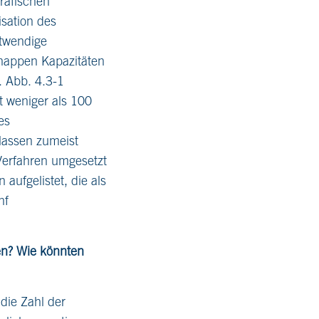
grafischen
isation des
otwendige
knappen Kapazitäten
. Abb. 4.3-1
t weniger als 100
es
lassen zumeist
 Verfahren umgesetzt
ufgelistet, die als
nf
en? Wie könnten
die Zahl der