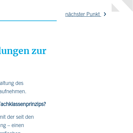
nächster Punkt
llungen zur
taltung des
 aufnehmen.
Fachklassenprinzips?
it der seit den
ung – einen