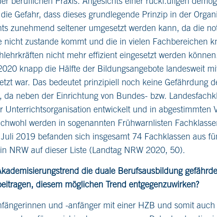
er beruflichen Praxis. Angesichts einer rückl.ufigen demo
die Gefahr, dass dieses grundlegende Prinzip in der Organ
hts zunehmend seltener umgesetzt werden kann, da die n
 nicht zustande kommt und die in vielen Fachbereichen 
chlehrkräften nicht mehr effizient eingesetzt werden können
2020 knapp die Hälfte der Bildungsangebote landesweit mi
tzt war. Das bedeutet prinzipiell noch keine Gefährdung d
, da neben der Einrichtung von Bundes- bzw. Landesfachk
er Unterrichtsorganisation entwickelt und in abgestimmten
chwohl werden in sogenannten Frühwarnlisten Fachklassen a
 Juli 2019 befanden sich insgesamt 74 Fachklassen aus fü
in NRW auf dieser Liste (Landtag NRW 2020, 50).
Akademisierungstrend die duale Berufsausbildung gefährd
beitragen, diesem möglichen Trend entgegenzuwirken?
nfängerinnen und -anfänger mit einer HZB und somit auch 