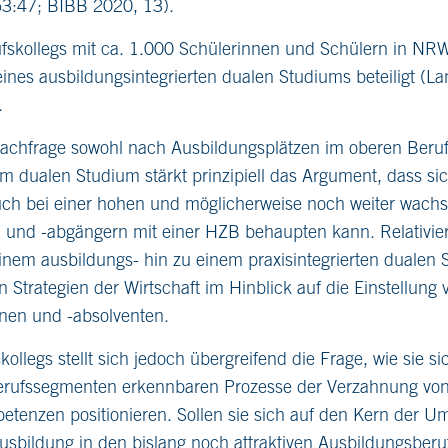
53:47; BIBB 2020, 13).
skollegs mit ca. 1.000 Schülerinnen und Schülern in NR
eines ausbildungsintegrierten dualen Studiums beteiligt (
.
achfrage sowohl nach Ausbildungsplätzen im oberen Beru
m dualen Studium stärkt prinzipiell das Argument, dass sic
ch bei einer hohen und möglicherweise noch weiter wach
und -abgängern mit einer HZB behaupten kann. Relativier
inem ausbildungs- hin zu einem praxisintegrierten dualen
 Strategien der Wirtschaft im Hinblick auf die Einstellung 
nen und -absolventen.
ollegs stellt sich jedoch übergreifend die Frage, wie sie s
Berufssegmenten erkennbaren Prozesse der Verzahnung von
enzen positionieren. Sollen sie sich auf den Kern der U
usbildung in den bislang noch attraktiven Ausbildungsberu